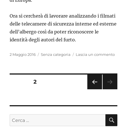
di Europa.
Ora si cercherà di lavorare analizzando i filmati
delle telecamere di sicurezza interne ed esterne
dell’albergo così da poter riconoscere le
identità degli autori del furto.
Pubblicato
Categorie
su
2 Maggio 2016
Senza categoria
Lascia un commento
il
Fiera
dell’or
a
Vicenz
Navigazione
PAGINA
2
furto
da
PAGI
articoli
miglia
NA
di
PRE
CED
euro
ENT
CE
Cerca:
E