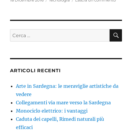
18 Dicembre 2016
Tecnologia
Lascia un commento
il
Monocic
elettrico
i
vantagg
CE
Cerca:
ARTICOLI RECENTI
Arte in Sardegna: le meraviglie artistiche da
vedere
Collegamenti via mare verso la Sardegna
Monociclo elettrico: i vantaggi
Caduta dei capelli, Rimedi naturali più
efficaci